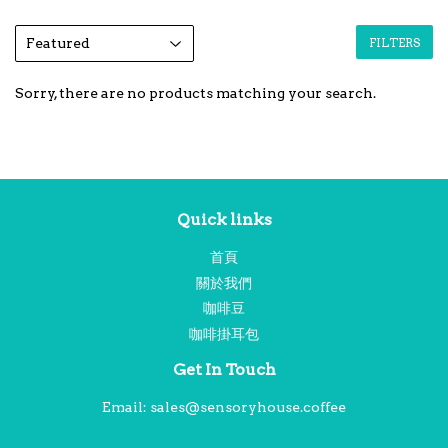
FILTERS
Sorry, there are no products matching your search.
Quick links
首頁
關於我們
咖啡豆
咖啡掛耳包
Get In Touch
Email: sales@sensoryhouse.coffee