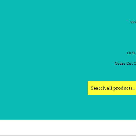
We 
Orde
Order Cut O