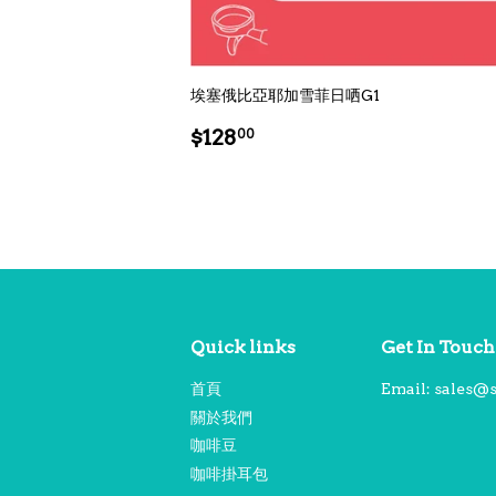
埃塞俄比亞耶加雪菲日哂G1
Regular
$128.00
$128
00
price
Quick links
Get In Touch
首頁
Email: sales@
關於我們
咖啡豆
咖啡掛耳包