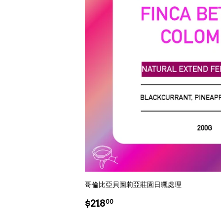
哥倫比亞貝圖莉亞莊園日曬處理
Regular
$218.00
$218
00
price