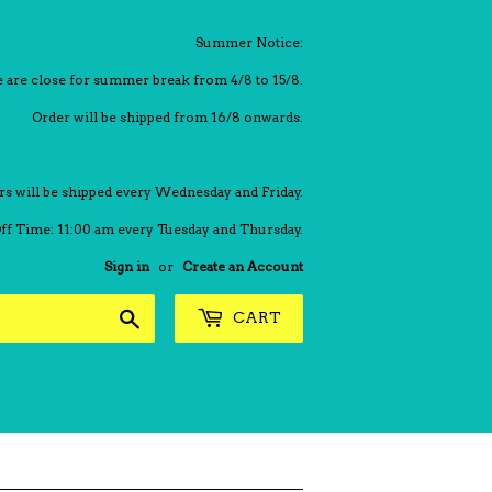
Summer Notice:
are close for summer break from 4/8 to 15/8.
Order will be shipped from 16/8 onwards.
rs will be shipped every Wednesday and Friday.
ff Time: 11:00 am every Tuesday and Thursday.
Sign in
or
Create an Account
Search
CART